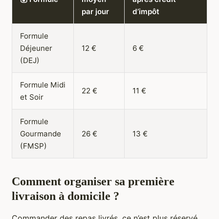
par jour
d’impôt
Formule
Déjeuner
12 €
6 €
(DEJ)
Formule Midi
22 €
11 €
et Soir
Formule
Gourmande
26 €
13 €
(FMSP)
Comment organiser sa première
livraison à domicile ?
Commander des repas livrés, ce n’est plus réservé