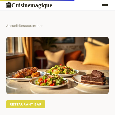
Cuisinemagique
📰
Accueil
›
Restaurant bar
RESTAURANT BAR