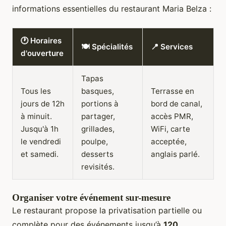
informations essentielles du restaurant Maria Belza :
🕐 Horaires
🍽️ Spécialités
📍 Services
d'ouverture
Tapas
Tous les
basques,
Terrasse en
jours de 12h
portions à
bord de canal,
à minuit.
partager,
accès PMR,
Jusqu'à 1h
grillades,
WiFi, carte
le vendredi
poulpe,
acceptée,
et samedi.
desserts
anglais parlé.
revisités.
Organiser votre événement sur-mesure
Le restaurant propose la privatisation partielle ou
complète pour des événements jusqu’à
120