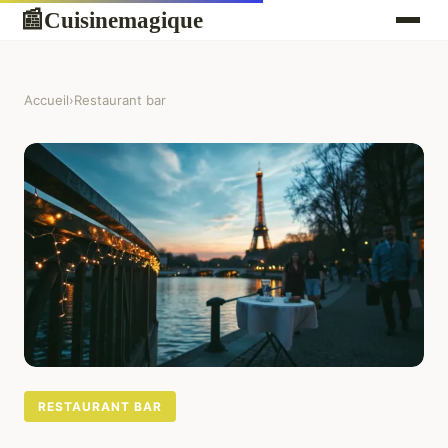
Cuisinemagique
📰
Accueil
›
Restaurant bar
RESTAURANT BAR