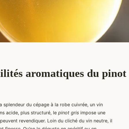
ilités aromatiques du pinot 
sa splendeur du cépage à la robe cuivrée, un vin
s acide, plus structuré, le
pinot gris
impose une
uvent revendiquer. Loin du cliché du vin neutre, il
et finesse. Qu’on le déguste en apéritif ou en