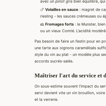
avec un
pinot gris
bien équilibré, qui
🍗
Volailles en sauce
: magret de ca
riesling - les sauces crémeuses ou é
🧀
Fromages forts
: le Munster, bien
ou un vieux Comté. L’acidité modéré
Pas besoin de faire un festin pour en p
une tarte aux oignons caramélisés suffis
style du vin au plat - un modèle plus sec
accords sucrés-salés.
Maîtriser l'art du service et 
On sous-estime souvent l’impact du serv
servi devient vite un vin brouillon, voi
et la verrerie.