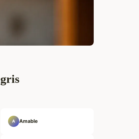
gris
Amable
A