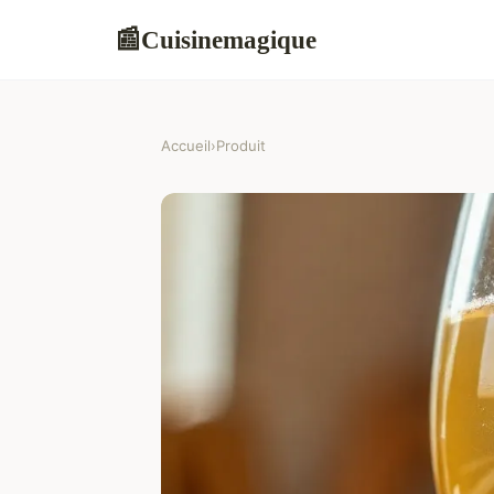
Cuisinemagique
📰
Accueil
›
Produit