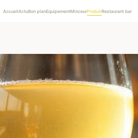
Accueil
Actu
Bon plan
Equipement
Minceur
Produit
Restaurant bar