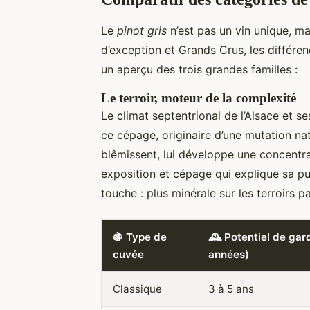
Le
pinot gris
n’est pas un vin unique, ma
d’exception et Grands Crus, les différe
un aperçu des trois grandes familles :
Le terroir, moteur de la complexité
Le climat septentrional de l’Alsace et se
ce cépage, originaire d’une mutation na
blêmissent, lui développe une concentrat
exposition et cépage qui explique sa 
touche : plus minérale sur les terroirs 
🍇 Type de
🕰️ Potentiel de gar
cuvée
années)
Classique
3 à 5 ans