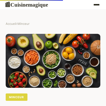
Cuisinemagique
📰
Accueil
›
Minceur
MINCEUR